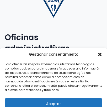
Oficinas
administrativas
Gestionar consentimiento
Avenida Galileo Galilei, 12
Para ofrecer las mejores experiencias, utilizamos tecnologías
como las cookies para almacenar y/o acceder a la información
15.008 · A Coruña · España
del dispositivo. El consentimiento de estas tecnologías nos
permitirá procesar datos como el comportamiento de
navegación o las identificaciones únicas en este sitio. No
Teléfono
:
881.069.303
consentir o retirar el consentimiento, puede afectar negativamente
WhatsApp
:
616.897.466
a ciertas características y funciones.
Correo-e
:
silva@clubsilva.com
Aceptar