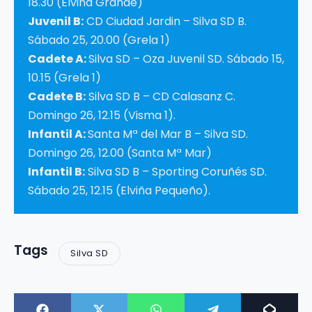
18.30 (Elviña Grande)
Juvenil B:
CD Ciudad Jardin – Silva SD B.
Sábado 25, 20.00 (Grela 1)
Cadete A:
Silva SD – Oza Juvenil SD. Sábado 15,
10.15 (Grela 1)
Cadete B:
Silva SD B – CD Calasanz C.
Domingo 26, 12.15 (Visma 1).
Infantil A:
Santa Mª del Mar B – Silva SD.
Domingo 26, 12.00 (Santa Mª Mar)
Infantil B:
Silva SD B – Sporting Coruñés SD.
Sábado 25, 12.15 (Elviña Pequeño).
Tags
Silva SD