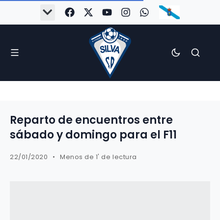
#Silva2526
#CoruñaArboco
#CanteiraSilvista
#SilvaEscola
#SilvaFem
#SilvaArboco
#AspergaFC
Reparto de encuentros entre
sábado y domingo para el F11
22/01/2020
Menos de 1' de lectura