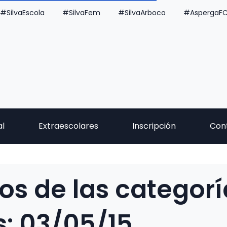
#SilvaEscola
#SilvaFem
#SilvaArboco
#AspergaF
al
Extraescolares
Inscripción
Con
os de las categorí
s: 03/05/15