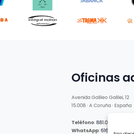
Oficinas a
Avenida Galileo Galilei, 12
15.008 · A Coruña · España
Teléfono
:
881.069.303
WhatsApp
:
616.897.466
Para ofrec