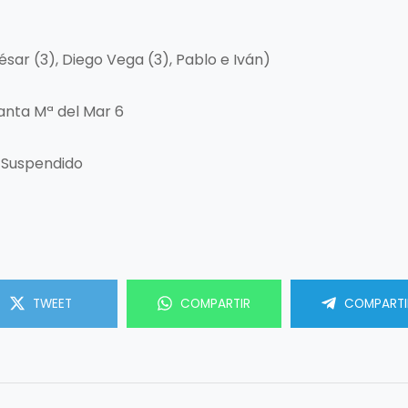
 (César (3), Diego Vega (3), Pablo e Iván)
Santa Mª del Mar 6
. Suspendido
TWEET
COMPARTIR
COMPARTI