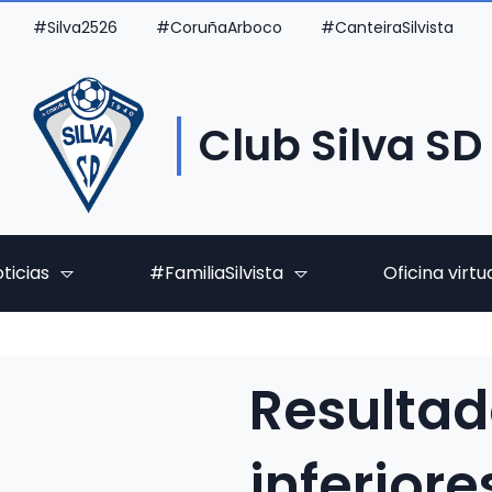
#Silva2526
#CoruñaArboco
#CanteiraSilvista
Club Silva SD
ticias
#FamiliaSilvista
Oficina virtu
Resultad
inferiore