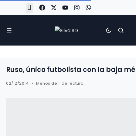
#Silva2526
#CoruñaArboco
#CanteiraSilvista
#SilvaEscola
#SilvaFem
#SilvaArboco
#AspergaFC
Ruso, único futbolista con la baja m
02/12/2014
Menos de 1' de lectura