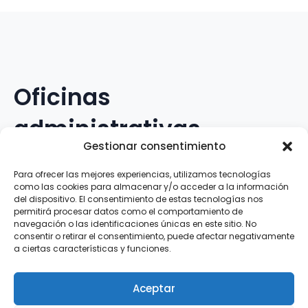
Oficinas
administrativas
Gestionar consentimiento
Avenida Galileo Galilei, 12
Para ofrecer las mejores experiencias, utilizamos tecnologías
como las cookies para almacenar y/o acceder a la información
15.008 · A Coruña · España
del dispositivo. El consentimiento de estas tecnologías nos
permitirá procesar datos como el comportamiento de
navegación o las identificaciones únicas en este sitio. No
Teléfono
:
881.069.303
consentir o retirar el consentimiento, puede afectar negativamente
WhatsApp
:
616.897.466
a ciertas características y funciones.
Correo-e
:
silva@clubsilva.com
Aceptar