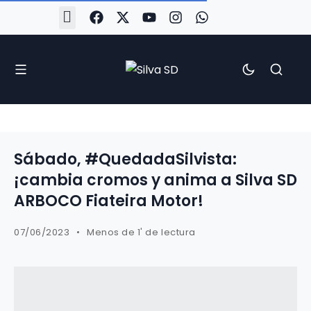
#Silva2526
#CoruñaArboco
#CanteiraSilvista
#SilvaEscola
#SilvaFem
#SilvaArboco
#AspergaFC
Sábado, #QuedadaSilvista:
¡cambia cromos y anima a Silva SD
ARBOCO Fiateira Motor!
07/06/2023
Menos de 1' de lectura