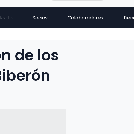
tacto
Socios
Colaboradores
Tien
ón de los
Biberón