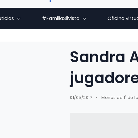
ticias
#FamiliaSilvista
Oficina virtu
Sandra Ar
jugadore
01/05/2017
Menos de 1' de l