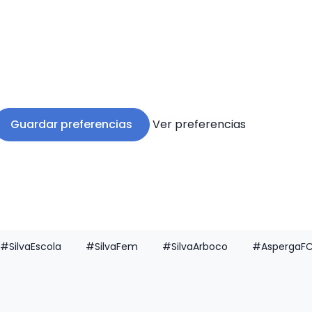
Guardar preferencias
Ver preferencias
#SilvaEscola
#SilvaFem
#SilvaArboco
#AspergaF