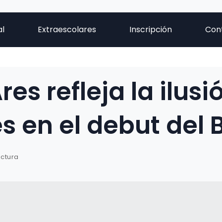
al
Extraescolares
Inscripción
Con
es refleja la ilusi
s en el debut del 
ectura