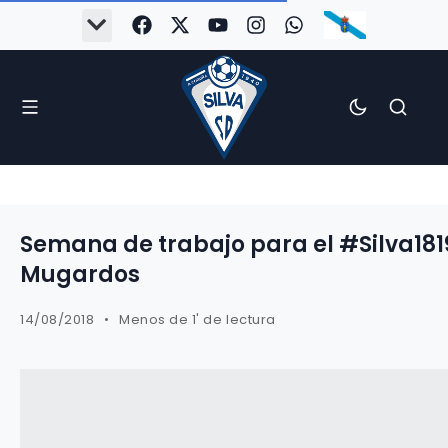
#Silva2526
#CoruñaArboco
#CanteiraSilvista
#SilvaEscola
#SilvaFem
#SilvaArboco
#AspergaFC
Semana de trabajo para el #Silva18
Mugardos
14/08/2018
Menos de 1' de lectura