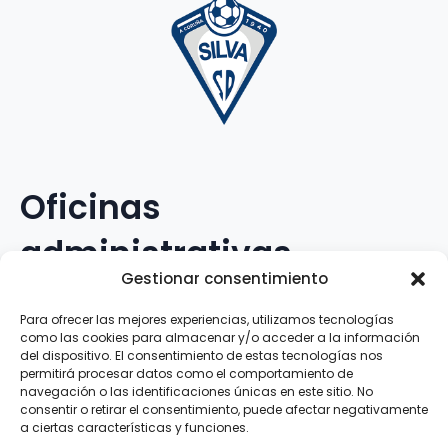
Oficinas
administrativas
Gestionar consentimiento
Avenida Galileo Galilei, 12
Para ofrecer las mejores experiencias, utilizamos tecnologías
como las cookies para almacenar y/o acceder a la información
15.008 · A Coruña · España
del dispositivo. El consentimiento de estas tecnologías nos
permitirá procesar datos como el comportamiento de
navegación o las identificaciones únicas en este sitio. No
Teléfono
:
881.069.303
consentir o retirar el consentimiento, puede afectar negativamente
WhatsApp
:
616.897.466
a ciertas características y funciones.