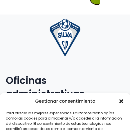
Oficinas
administrativas
Gestionar consentimiento
Avenida Galileo Galilei, 12
Para ofrecer las mejores experiencias, utilizamos tecnologías
como las cookies para almacenar y/o acceder a la información
15.008 · A Coruña · España
del dispositivo. El consentimiento de estas tecnologías nos
permitirá procesar datos como el comportamiento de