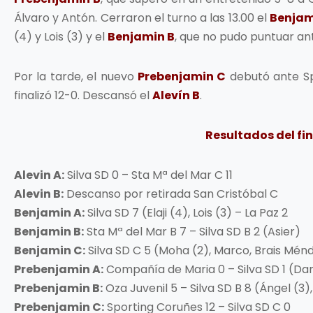
Álvaro y Antón. Cerraron el turno a las 13.00 el
Benjam
(4) y Lois (3) y el
Benjamin B
, que no pudo puntuar ant
Por la tarde, el nuevo
Prebenjamin C
debutó ante Sp
finalizó 12-0. Descansó el
Alevín B
.
Resultados del fi
Alevin A:
Silva SD 0 – Sta Mª del Mar C 11
Alevin B:
Descanso por retirada San Cristóbal C
Benjamin A:
Silva SD 7 (Elaji (4), Lois (3) – La Paz 2
Benjamin B:
Sta Mª del Mar B 7 – Silva SD B 2 (Asier)
Benjamin C:
Silva SD C 5 (Moha (2), Marco, Brais Ménd
Prebenjamin A:
Compañía de Maria 0 – Silva SD 1 (Dan
Prebenjamin B:
Oza Juvenil 5 – Silva SD B 8 (Ángel (3)
Prebenjamin C:
Sporting Coruñes 12 – Silva SD C 0