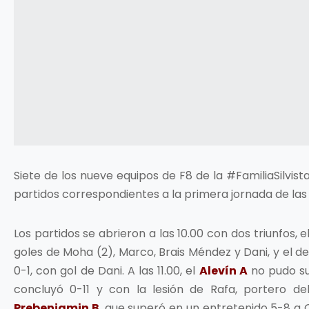
Siete de los nueve equipos de F8 de la #FamiliaSilvista
partidos correspondientes a la primera jornada de las
Los partidos se abrieron a las 10.00 con dos triunfos, e
goles de Moha (2), Marco, Brais Méndez y Dani, y el d
0-1, con gol de Dani. A las 11.00, el
Alevín A
no pudo s
concluyó 0-11 y con la lesión de Rafa, portero de
Prebenjamin B
, que superó en un entretenido 5-8 a O