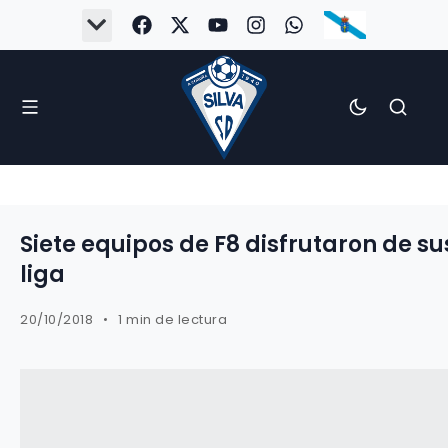
#Silva2526
#CoruñaArboco
#CanteiraSilvista
#SilvaEscola
#SilvaFem
#SilvaArboco
#AspergaFC
Siete equipos de F8 disfrutaron de su
liga
20/10/2018
1 min de lectura