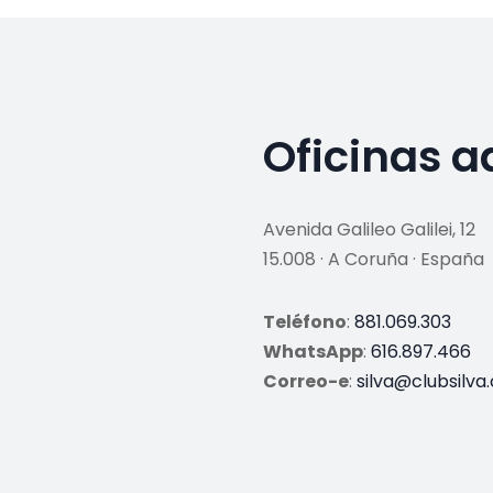
Oficinas a
Avenida Galileo Galilei, 12
15.008 · A Coruña · España
Teléfono
:
881.069.303
WhatsApp
:
616.897.466
Correo-e
:
silva@clubsilva