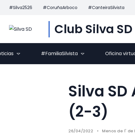
#Silva2526
#CoruñaArboco
#CanteiraSilvista
Club Silva SD
ticias
#FamiliaSilvista
Oficina virtu
Silva SD
(2-3)
26/04/2022
Menos de 1' de 