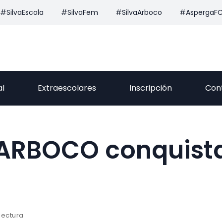
#SilvaEscola
#SilvaFem
#SilvaArboco
#AspergaF
al
Extraescolares
Inscripción
Con
 ARBOCO conquist
lectura