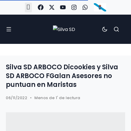
#Silva2526
#CoruñaArboco
#CanteiraSilvista
#SilvaEscola
#SilvaFem
#SilvaArboco
#AspergaFC
Silva SD ARBOCO Dicookies y Silva
SD ARBOCO FGalan Asesores no
puntuan en Maristas
06/11/2022
Menos de 1' de lectura