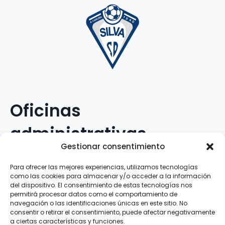
Oficinas
administrativas
Gestionar consentimiento
Avenida Galileo Galilei, 12
Para ofrecer las mejores experiencias, utilizamos tecnologías
como las cookies para almacenar y/o acceder a la información
15.008 · A Coruña · España
del dispositivo. El consentimiento de estas tecnologías nos
permitirá procesar datos como el comportamiento de
navegación o las identificaciones únicas en este sitio. No
Teléfono
:
881.069.303
consentir o retirar el consentimiento, puede afectar negativamente
WhatsApp
:
616.897.466
a ciertas características y funciones.