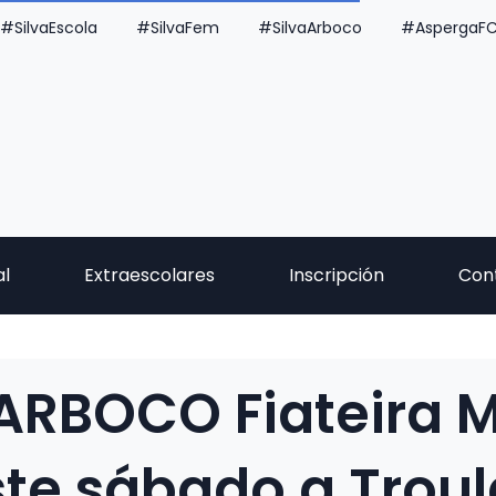
#SilvaEscola
#SilvaFem
#SilvaArboco
#AspergaF
al
Extraescolares
Inscripción
Con
 ARBOCO Fiateira 
ste sábado a Troul