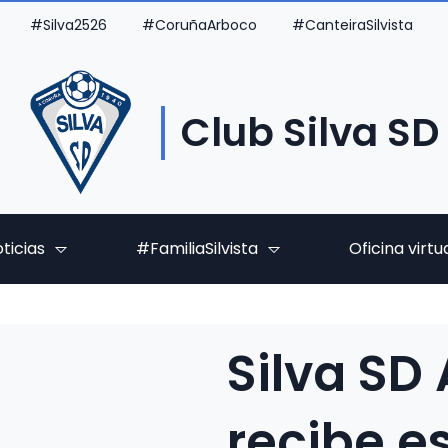
#Silva2526
#CoruñaArboco
#CanteiraSilvista
Club Silva SD
ticias
#FamiliaSilvista
Oficina virtu
Silva SD
recibe e