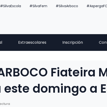
#SilvaEscola
#SilvaFem
#SilvaArboco
#AspergaF
al
Extraescolares
Inscripción
Con
 ARBOCO Fiateira M
 este domingo a 
lectura