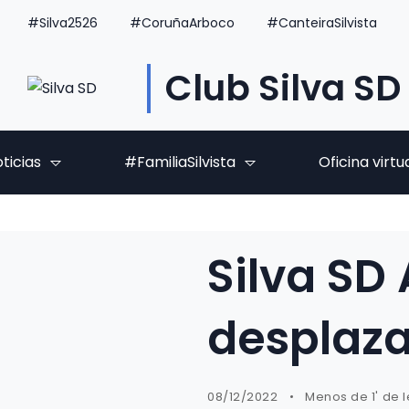
#Silva2526
#CoruñaArboco
#CanteiraSilvista
Club Silva SD
ticias
#FamiliaSilvista
Oficina virtu
Silva SD
desplaza
08/12/2022
Menos de 1' de 