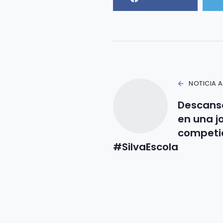
NOTICIA 
Descanso
en una 
competic
#SilvaEscola