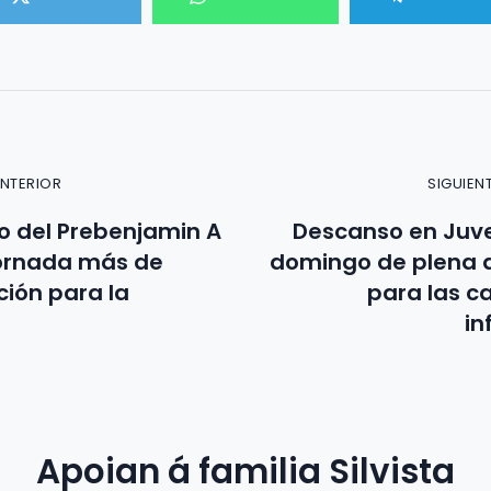
ANTERIOR
SIGUIEN
 del Prebenjamin A
Descanso en Juve
jornada más de
domingo de plena 
ión para la
para las c
in
Apoian á familia Silvista