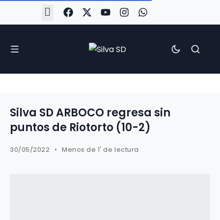
#Silva2526
#CoruñaArboco
#CanteiraSilvista
#SilvaEscola
#SilvaFem
#SilvaArboco
#AspergaFC
Silva SD ARBOCO regresa sin
puntos de Riotorto (10-2)
30/05/2022
Menos de 1' de lectura