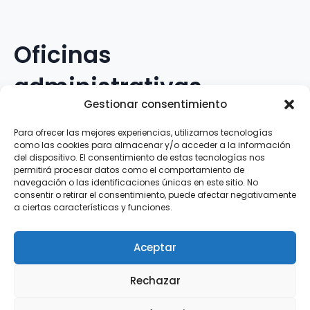
Oficinas
administrativas
Gestionar consentimiento
Avenida Galileo Galilei, 12
Para ofrecer las mejores experiencias, utilizamos tecnologías
como las cookies para almacenar y/o acceder a la información
15.008 · A Coruña · España
del dispositivo. El consentimiento de estas tecnologías nos
permitirá procesar datos como el comportamiento de
navegación o las identificaciones únicas en este sitio. No
Teléfono
:
881.069.303
consentir o retirar el consentimiento, puede afectar negativamente
WhatsApp
:
616.897.466
a ciertas características y funciones.
Correo-e
:
silva@clubsilva.com
Aceptar
Rechazar
Aviso Legal | Política de Privacidad | Política de