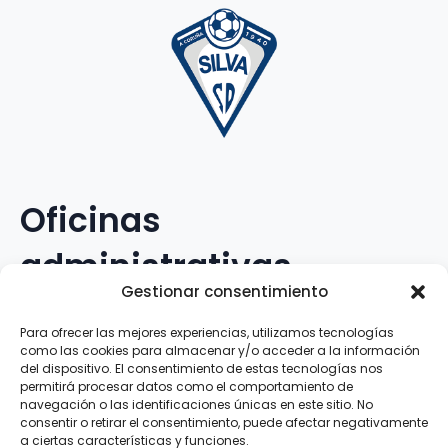
Oficinas
administrativas
Gestionar consentimiento
Avenida Galileo Galilei, 12
Para ofrecer las mejores experiencias, utilizamos tecnologías
como las cookies para almacenar y/o acceder a la información
15.008 · A Coruña · España
del dispositivo. El consentimiento de estas tecnologías nos
permitirá procesar datos como el comportamiento de
navegación o las identificaciones únicas en este sitio. No
Teléfono
:
881.069.303
consentir o retirar el consentimiento, puede afectar negativamente
WhatsApp
:
616.897.466
a ciertas características y funciones.