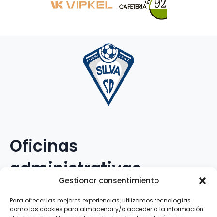
Oficinas
administrativas
Gestionar consentimiento
Avenida Galileo Galilei, 12
Para ofrecer las mejores experiencias, utilizamos tecnologías
como las cookies para almacenar y/o acceder a la información
15.008 · A Coruña · España