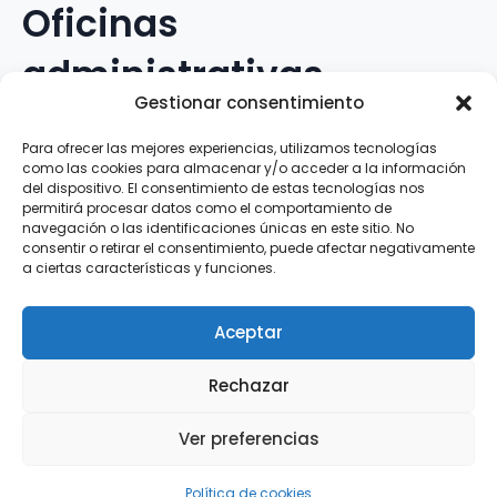
Oficinas
administrativas
Gestionar consentimiento
Avenida Galileo Galilei, 12
Para ofrecer las mejores experiencias, utilizamos tecnologías
como las cookies para almacenar y/o acceder a la información
15.008 · A Coruña · España
del dispositivo. El consentimiento de estas tecnologías nos
permitirá procesar datos como el comportamiento de
navegación o las identificaciones únicas en este sitio. No
Teléfono
:
881.069.303
consentir o retirar el consentimiento, puede afectar negativamente
WhatsApp
:
616.897.466
a ciertas características y funciones.
Correo-e
:
silva@clubsilva.com
Aceptar
Rechazar
Aviso Legal | Política de Privacidad | Política de
Ver preferencias
Cookies
Silva SD · 2026 |
InFouz
Política de cookies