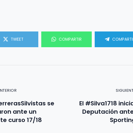
TWEET
COMPARTIR
COMPARTI
ANTERIOR
SIGUIEN
rrerasSilvistas se
El #Silva1718 inic
ron ante un
Deputación ante
te curso 17/18
Sporti