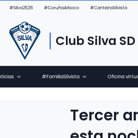
#Silva2526
#CoruñaArboco
#CanteiraSilvista
Club Silva SD
ticias
#FamiliaSilvista
Oficina virtu
Tercer a
esta noc