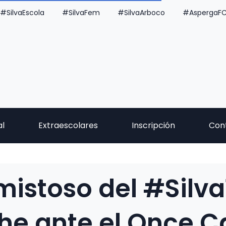
#SilvaEscola
#SilvaFem
#SilvaArboco
#AspergaF
al
Extraescolares
Inscripción
Con
mistoso del #Silva
he ante el Once C