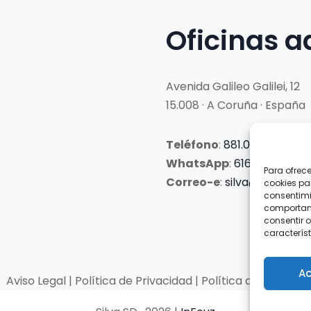
Oficinas a
Avenida Galileo Galilei, 12
15.008 · A Coruña · España
Teléfono
:
881.069.303
WhatsApp
:
616.897.466
Para ofrec
Correo-e
:
silva@clubsilva
cookies pa
consentimi
comportami
consentir o
característ
Ac
Aviso Legal | Política de Privacidad | Política de Cookies