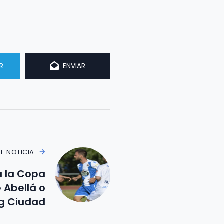
R
ENVIAR
TE NOTICIA
ia la Copa
 Abellá o
ng Ciudad