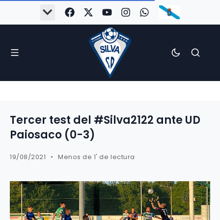
#Silva2526
#CoruñaArboco
#CanteiraSilvista
#SilvaEscola
#SilvaFem
#SilvaArboco
#AspergaFC
Tercer test del #Silva2122 ante UD
Paiosaco (0-3)
19/08/2021
Menos de 1' de lectura