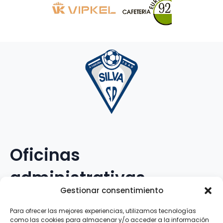
Oficinas
administrativas
Gestionar consentimiento
Avenida Galileo Galilei, 12
Para ofrecer las mejores experiencias, utilizamos tecnologías
como las cookies para almacenar y/o acceder a la información
15.008 · A Coruña · España