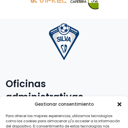
Oficinas
administrativas
Gestionar consentimiento
Avenida Galileo Galilei, 12
Para ofrecer las mejores experiencias, utilizamos tecnologías
como las cookies para almacenar y/o acceder a la información
15.008 · A Coruña · España
del dispositivo. El consentimiento de estas tecnologías nos