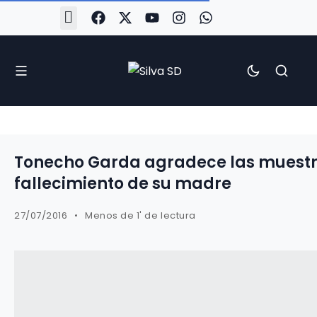
#Silva2526
#CoruñaArboco
#CanteiraSilvista
#SilvaEscola
#SilvaFem
#SilvaArboco
#AspergaFC
Tonecho Garda agradece las muestra
fallecimiento de su madre
27/07/2016
Menos de 1' de lectura