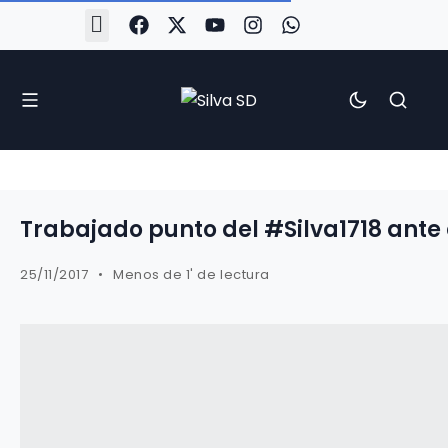
#Silva2526
#CoruñaArboco
#CanteiraSilvista
#SilvaEscola
#SilvaFem
#SilvaArboco
#AspergaFC
Trabajado punto del #Silva1718 ante 
25/11/2017
Menos de 1' de lectura