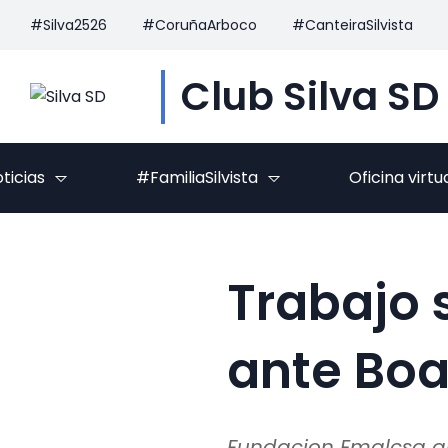
#Silva2526
#CoruñaArboco
#CanteiraSilvista
Club Silva SD
ticias
#FamiliaSilvista
Oficina virtu
Trabajo 
ante Boa
Fundacion Emalcsa ap