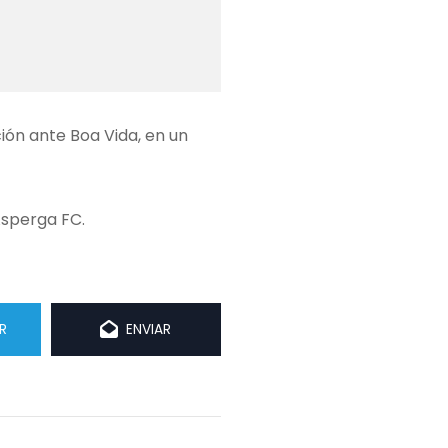
ón ante Boa Vida, en un
Asperga FC.
R
ENVIAR