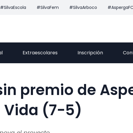
#SilvaEscola
#SilvaFem
#SilvaArboco
#AspergaF
al
Extraescolares
Inscripción
Con
sin premio de Asp
 Vida (7-5)
oya el proyecto.