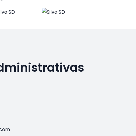
dministrativas
.com