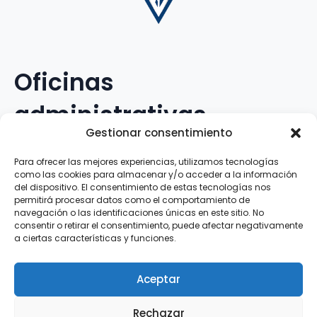
Oficinas
administrativas
Gestionar consentimiento
Avenida Galileo Galilei, 12
Para ofrecer las mejores experiencias, utilizamos tecnologías
como las cookies para almacenar y/o acceder a la información
15.008 · A Coruña · España
del dispositivo. El consentimiento de estas tecnologías nos
permitirá procesar datos como el comportamiento de
navegación o las identificaciones únicas en este sitio. No
Teléfono
:
881.069.303
consentir o retirar el consentimiento, puede afectar negativamente
WhatsApp
:
616.897.466
a ciertas características y funciones.
Correo-e
:
silva@clubsilva.com
Aceptar
Rechazar