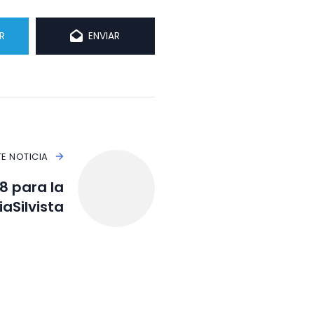
R
ENVIAR
TE NOTICIA
8 para la
aSilvista