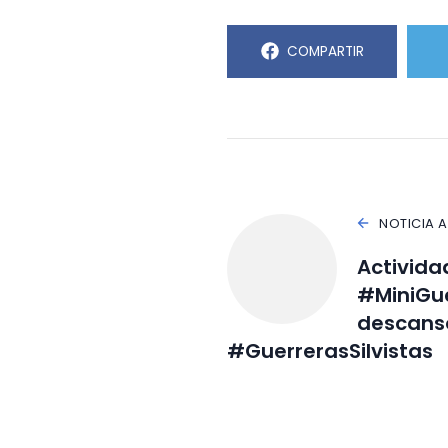
COMPARTIR
NOTICIA 
Activida
#MiniGue
descans
#GuerrerasSilvistas