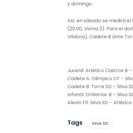
y domingo.
Así, en sábado se medirá el I
(20.00, Visma 2). Para el d
Vilaboa), Cadete B ante Torre
Juvenil: Atlético Castros B –
Cadete A: Olimpico CF – Silv
Cadete B: Torre SD – Silva S
Infantil: Orillamar B – Silva
Alevin F11: Silva SD – Atléti
Tags
Silva SD