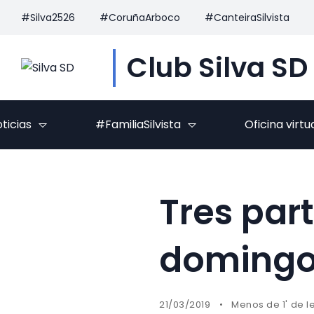
#Silva2526
#CoruñaArboco
#CanteiraSilvista
Club Silva SD
ticias
#FamiliaSilvista
Oficina virtu
Tres par
domingo 
21/03/2019
Menos de 1' de l