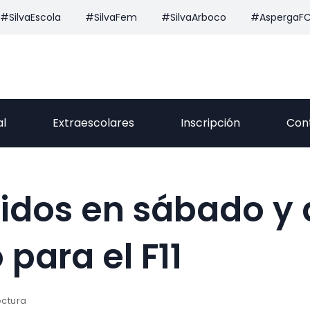
#SilvaEscola
#SilvaFem
#SilvaArboco
#AspergaF
al
Extraescolares
Inscripción
Con
tidos en sábado y 
para el F11
ectura