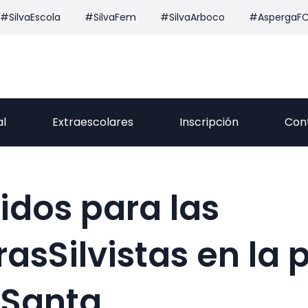
#SilvaEscola
#SilvaFem
#SilvaArboco
#AspergaF
al
Extraescolares
Inscripción
Con
tidos para las
asSilvistas en la 
Santa