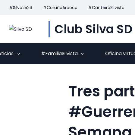
#Silva2526
#CoruñaArboco
#CanteiraSilvista
Club Silva SD
ticias
#FamiliaSilvista
Oficina virtu
Tres par
#Guerrer
Semana 