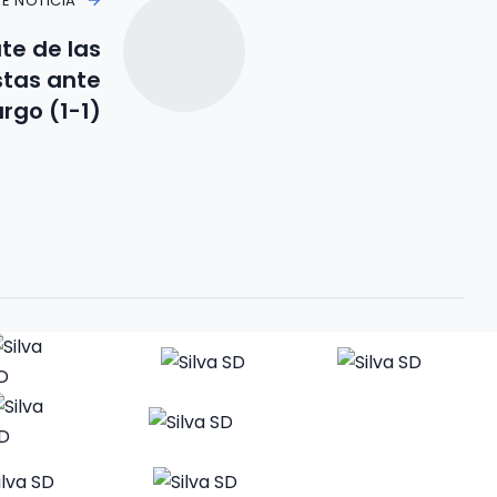
TE NOTICIA
e de las
stas ante
rgo (1-1)