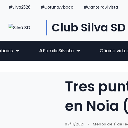
#Silva2526
#CoruñaArboco
#CanteiraSilvista
Club Silva SD
ticias
#FamiliaSilvista
Oficina virtu
Tres pun
en Noia 
07/11/2021
Menos de 1' de le