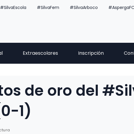
#SilvaEscola
#SilvaFem
#SilvaArboco
#AspergaF
al
Extraescolares
Inscripción
Con
tos de oro del #Si
(0-1)
ctura