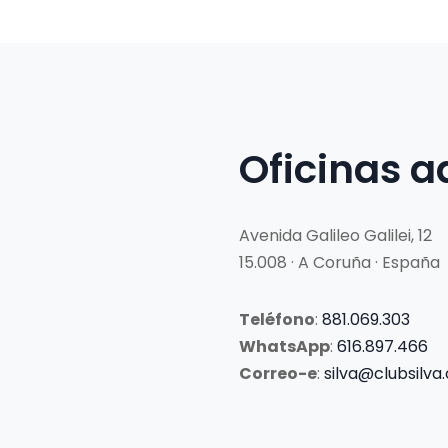
Oficinas a
Avenida Galileo Galilei, 12
15.008 · A Coruña · España
Teléfono
:
881.069.303
WhatsApp
:
616.897.466
Correo-e
:
silva@clubsilva