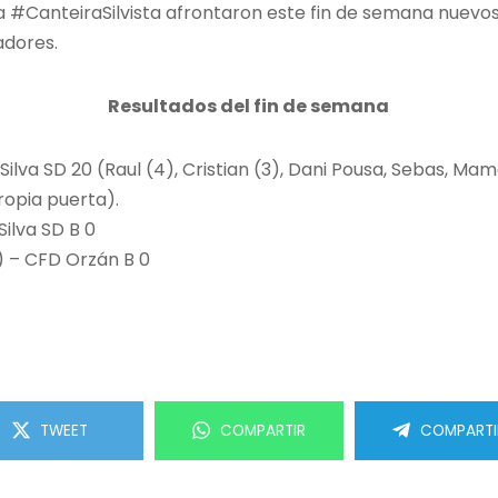
e la #CanteiraSilvista afrontaron este fin de semana nuev
adores.
Resultados del fin de semana
– Silva SD 20 (Raul (4), Cristian (3), Dani Pousa, Sebas, Mam
propia puerta).
Silva SD B 0
u) – CFD Orzán B 0
TWEET
COMPARTIR
COMPARTI