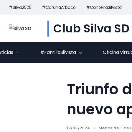
#Silva2526
#CoruñaArboco
#CanteiraSilvista
Club Silva SD
ticias
#FamiliaSilvista
Oficina virtu
Triunfo de
nuevo ap
19/03/2024
Menos de 1' de 