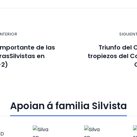
ANTERIOR
SIGUIEN
 importante de las
Triunfo del 
asSilvistas en
tropiezos del C
-2)
Apoian á familia Silvista