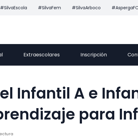
#SilvaEscola
#SilvaFem
#SilvaArboco
#AspergaF
al
Extraescolares
Inscripción
Con
l Infantil A e Infan
rendizaje para Inf
lectura