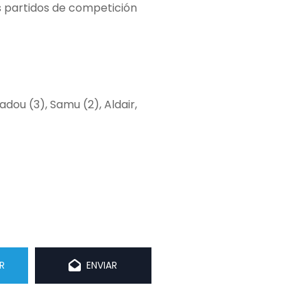
os partidos de competición
adou (3), Samu (2), Aldair,
R
ENVIAR