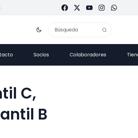
C
tacto
Socios
Colaboradores
Tien
til C,
antil B