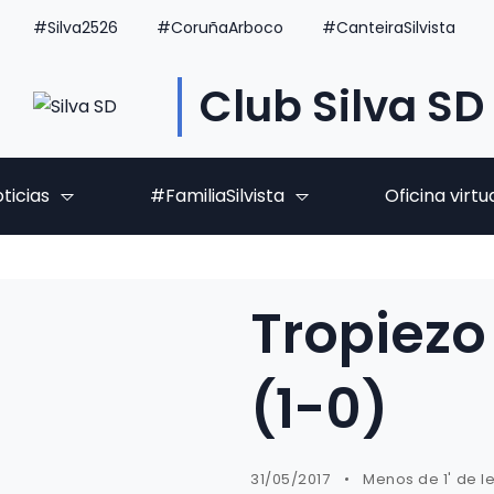
#Silva2526
#CoruñaArboco
#CanteiraSilvista
Club Silva SD
ticias
#FamiliaSilvista
Oficina virtu
Tropiezo
(1-0)
31/05/2017
Menos de 1' de l