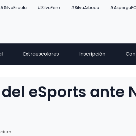
#SilvaEscola
#SilvaFem
#SilvaArboco
#AspergaF
al
Extraescolares
Inscripción
Con
 del eSports ante 
ectura