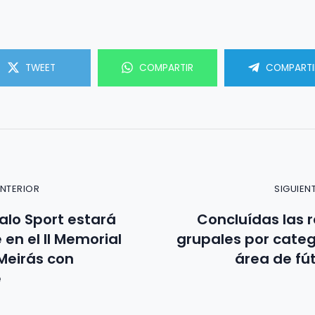
TWEET
COMPARTIR
COMPARTI
ANTERIOR
SIGUIEN
alo Sport estará
Concluídas las 
 en el II Memorial
grupales por categ
Meirás con
área de fú
e