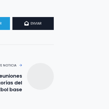
R
ENVIAR
TE NOTICIA
reuniones
orías del
tbol base