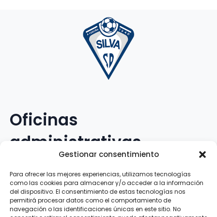
Oficinas
administrativas
Gestionar consentimiento
Avenida Galileo Galilei, 12
Para ofrecer las mejores experiencias, utilizamos tecnologías
como las cookies para almacenar y/o acceder a la información
15.008 · A Coruña · España
del dispositivo. El consentimiento de estas tecnologías nos
permitirá procesar datos como el comportamiento de
navegación o las identificaciones únicas en este sitio. No
Teléfono
:
881.069.303