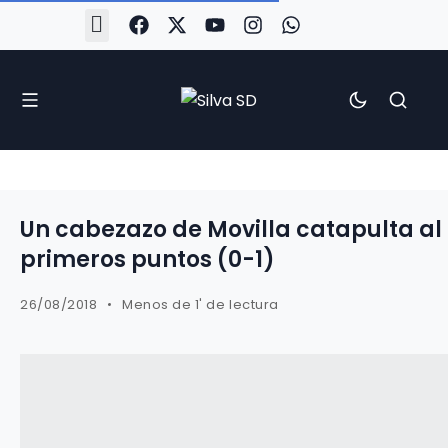
#Silva2526
#CoruñaArboco
#CanteiraSilvista
#SilvaEscola
#SilvaFem
#SilvaArboco
#AspergaFC
Un cabezazo de Movilla catapulta al 
primeros puntos (0-1)
26/08/2018
Menos de 1' de lectura