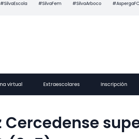
#SilvaEscola
#SilvaFem
#SilvaArboco
#AspergaF
na virtual
Extraescolares
Inscripción
z Cercedense supe