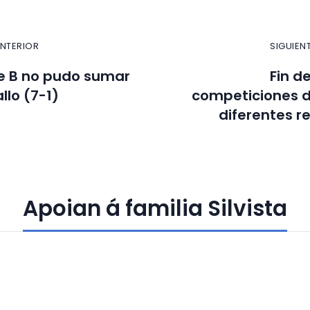
ANTERIOR
SIGUIEN
e B no pudo sumar
Fin d
llo (7-1)
competiciones d
diferentes r
Apoian á familia Silvista