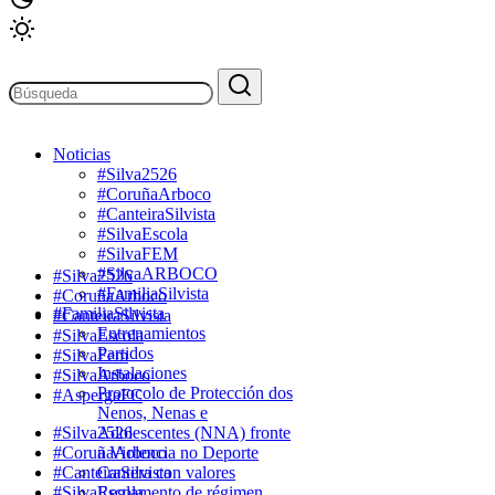
Noticias
#Silva2526
#CoruñaArboco
#CanteiraSilvista
#SilvaEscola
#SilvaFEM
#SilvaARBOCO
#Silva2526
#FamiliaSilvista
#CoruñaArboco
#FamiliaSilvista
#CanteiraSilvista
Entrenamientos
#SilvaEscola
Partidos
#SilvaFem
Instalaciones
#SilvaArboco
Protocolo de Protección dos
#AspergaFC
Nenos, Nenas e
#Silva2526
Adolescentes (NNA) fronte
#CoruñaArboco
a Violencia no Deporte
#CanteiraSilvista
Cantera con valores
#SilvaEscola
Reglamento de régimen