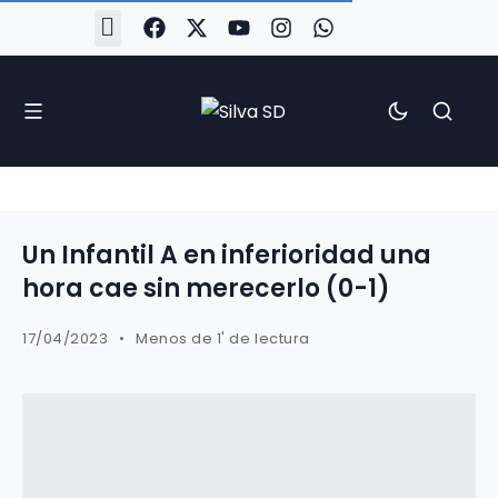
#Silva2526
#CoruñaArboco
#CanteiraSilvista
#SilvaEscola
#SilvaFem
#SilvaArboco
#AspergaFC
Un Infantil A en inferioridad una
hora cae sin merecerlo (0-1)
17/04/2023
Menos de 1' de lectura