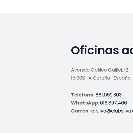
Oficinas a
Avenida Galileo Galilei, 12
15.008 · A Coruña · España
Teléfono
:
881.069.303
WhatsApp
:
616.897.466
Correo-e
:
silva@clubsilva