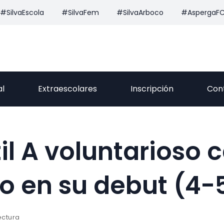
#SilvaEscola
#SilvaFem
#SilvaArboco
#AspergaF
al
Extraescolares
Inscripción
Con
il A voluntarioso 
o en su debut (4-
ectura