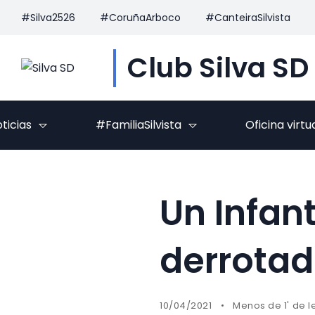
#Silva2526
#CoruñaArboco
#CanteiraSilvista
Club Silva SD
ticias
#FamiliaSilvista
Oficina virtu
Un Infant
derrotad
10/04/2021
Menos de 1' de l