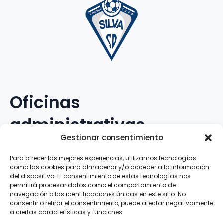
Oficinas
administrativas
Gestionar consentimiento
Avenida Galileo Galilei, 12
Para ofrecer las mejores experiencias, utilizamos tecnologías
como las cookies para almacenar y/o acceder a la información
15.008 · A Coruña · España
del dispositivo. El consentimiento de estas tecnologías nos
permitirá procesar datos como el comportamiento de
navegación o las identificaciones únicas en este sitio. No
Teléfono
:
881.069.303
consentir o retirar el consentimiento, puede afectar negativamente
WhatsApp
:
616.897.466
a ciertas características y funciones.