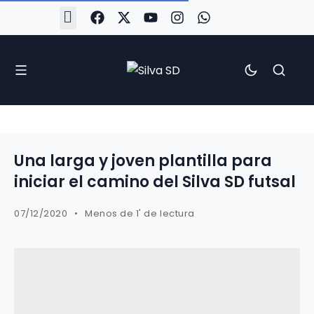
#Silva2526
#CoruñaArboco
#CanteiraSilvista
#SilvaEscola
#SilvaFem
#SilvaArboco
#AspergaFC
Una larga y joven plantilla para
iniciar el camino del Silva SD futsal
07/12/2020
Menos de 1' de lectura