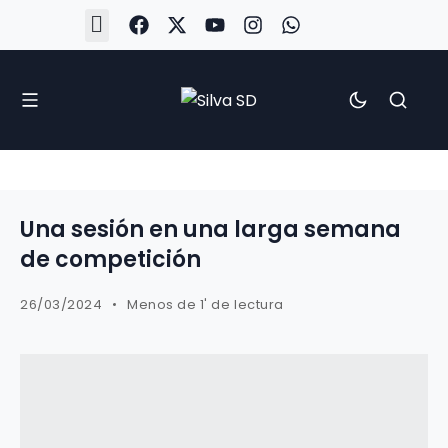
#Silva2526
#CoruñaArboco
#CanteiraSilvista
#SilvaEscola
#SilvaFem
#SilvaArboco
#AspergaFC
Una sesión en una larga semana
de competición
26/03/2024
Menos de 1' de lectura