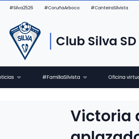
#Silva2526
#CoruñaArboco
#CanteiraSilvista
Club Silva SD
ticias
#FamiliaSilvista
Oficina virtu
Victoria
aplazado