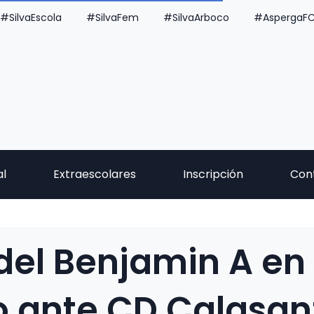
#SilvaEscola
#SilvaFem
#SilvaArboco
#AspergaF
al
Extraescolares
Inscripción
Con
 del Benjamin A en
 ante CD Calasanz