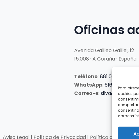
Oficinas a
Avenida Galileo Galilei, 12
15.008 · A Coruña · España
Teléfono
:
881.069.303
WhatsApp
:
616.897.466
Para ofrec
Correo-e
:
silva@clubsilva
cookies pa
consentimi
comportami
consentir o
característ
Ac
Aviso Legal | Política de Privacidad | Política de Cookies