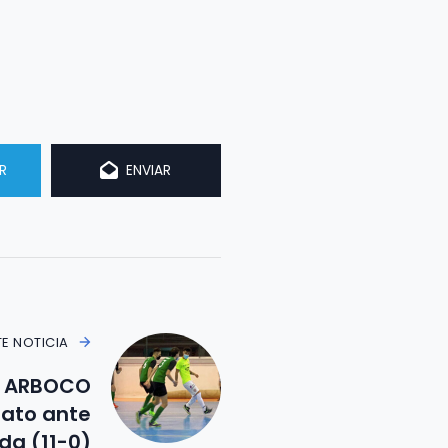
R
ENVIAR
TE NOTICIA
SD ARBOCO
rato ante
da (11-0)