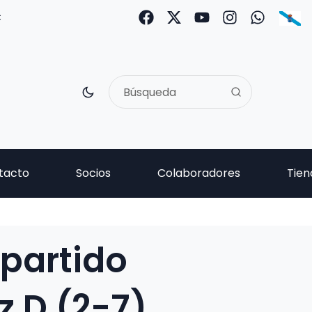
C
tacto
Socios
Colaboradores
Tien
 partido
 D (2-7)