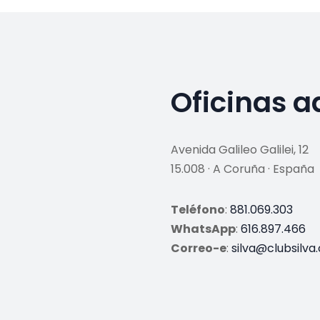
Oficinas a
Avenida Galileo Galilei, 12
15.008 · A Coruña · España
Teléfono
:
881.069.303
WhatsApp
:
616.897.466
Correo-e
:
silva@clubsilva