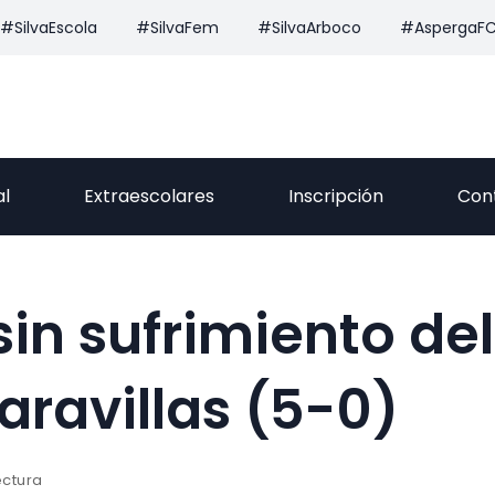
#SilvaEscola
#SilvaFem
#SilvaArboco
#AspergaF
al
Extraescolares
Inscripción
Con
 sin sufrimiento de
aravillas (5-0)
ectura