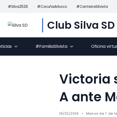
#Silva2526
#CoruñaArboco
#CanteiraSilvista
Club Silva SD
ticias
#FamiliaSilvista
Oficina virtu
Victoria
A ante M
16/02/2019
Menos de 1' de l