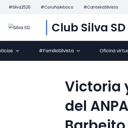
#Silva2526
#CoruñaArboco
#CanteiraSilvista
Club Silva SD
ticias
#FamiliaSilvista
Oficina virtu
Victoria
del ANPA
Barbeito