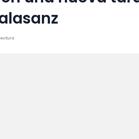
alasanz
lectura