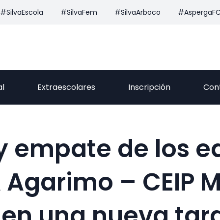
#SilvaEscola
#SilvaFem
#SilvaArboco
#AspergaF
al
Extraescolares
Inscripción
Con
 y empate de los e
 Agarimo – CEIP M
 en una nueva tar