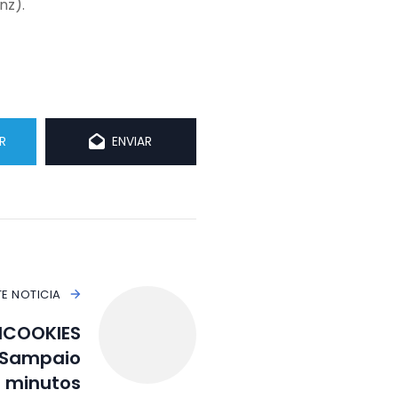
nz).
R
ENVIAR
TE NOTICIA
DICOOKIES
 Sampaio
s minutos