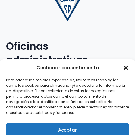
Oficinas
administrativas
Gestionar consentimiento
Avenida Galileo Galilei, 12
Para ofrecer las mejores experiencias, utilizamos tecnologías
como las cookies para almacenar y/o acceder a la información
15.008 · A Coruña · España
del dispositivo. El consentimiento de estas tecnologías nos
permitirá procesar datos como el comportamiento de
navegación o las identificaciones únicas en este sitio. No
Teléfono
:
881.069.303
consentir o retirar el consentimiento, puede afectar negativamente
WhatsApp
:
616.897.466
a ciertas características y funciones.
Correo-e
:
silva@clubsilva.com
Aceptar