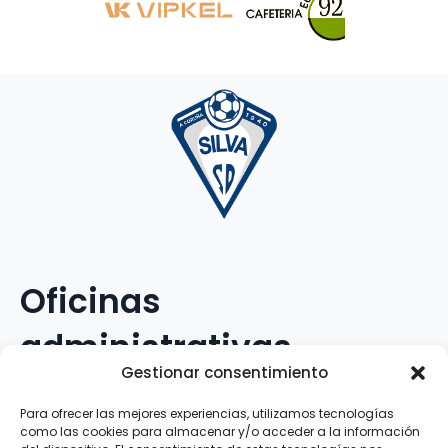
Oficinas
administrativas
Gestionar consentimiento
Avenida Galileo Galilei, 12
Para ofrecer las mejores experiencias, utilizamos tecnologías
como las cookies para almacenar y/o acceder a la información
15.008 · A Coruña · España