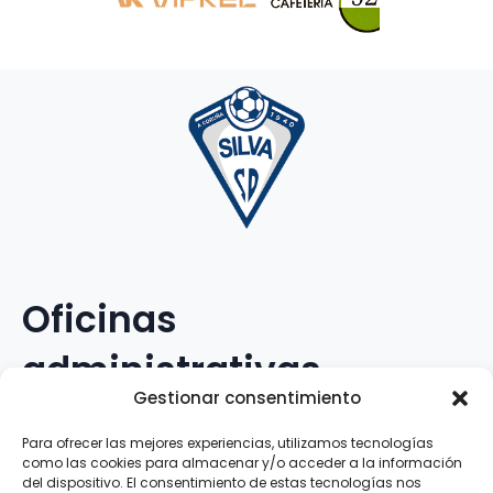
Oficinas
administrativas
Gestionar consentimiento
Avenida Galileo Galilei, 12
Para ofrecer las mejores experiencias, utilizamos tecnologías
como las cookies para almacenar y/o acceder a la información
15.008 · A Coruña · España
del dispositivo. El consentimiento de estas tecnologías nos