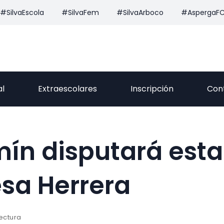
#SilvaEscola
#SilvaFem
#SilvaArboco
#AspergaF
al
Extraescolares
Inscripción
Con
mín disputará esta
esa Herrera
lectura