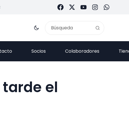
C
tacto
Socios
Colaboradores
Tien
 tarde el