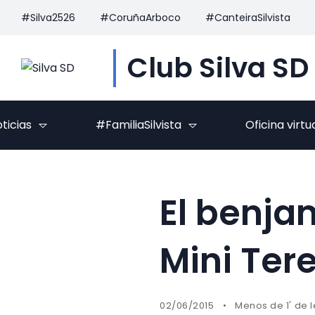
#Silva2526
#CoruñaArboco
#CanteiraSilvista
Club Silva SD
ticias
#FamiliaSilvista
Oficina virtu
El benja
Mini Ter
02/06/2015
Menos de 1' de 