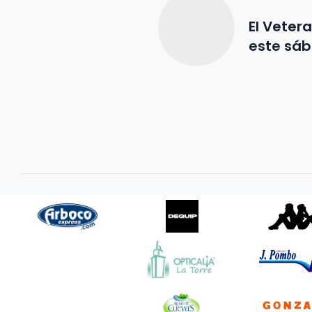
El Veter
este sá