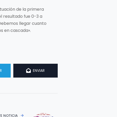
ituación de la primera
él resultado fue 0-3 a
. Debemos llegar cuanto
os en cascada».
R
ENVIAR
TE NOTICIA