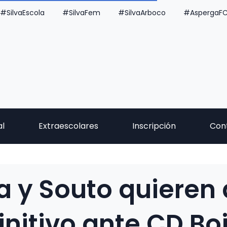
#SilvaEscola
#SilvaFem
#SilvaArboco
#AspergaF
al
Extraescolares
Inscripción
Con
 y Souto quieren 
initivo ante CD Bo