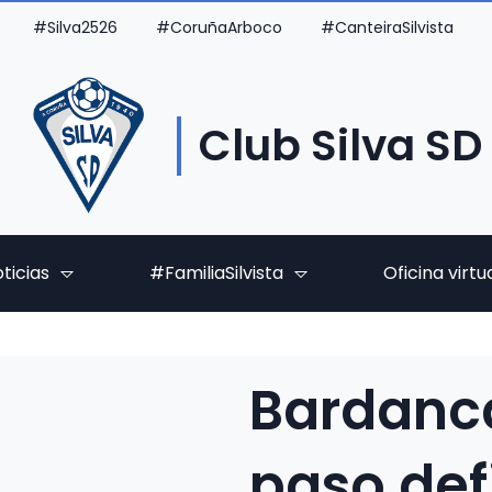
#Silva2526
#CoruñaArboco
#CanteiraSilvista
Club Silva SD
ticias
#FamiliaSilvista
Oficina virtu
Bardanca
paso def