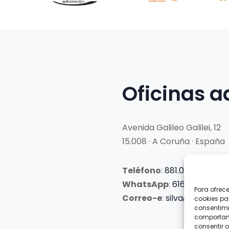
Oficinas a
Avenida Galileo Galilei, 12
15.008 · A Coruña · España
Teléfono
:
881.069.303
WhatsApp
:
616.897.466
Para ofrec
Correo-e
:
silva@clubsilva
cookies pa
consentimi
comportami
consentir o