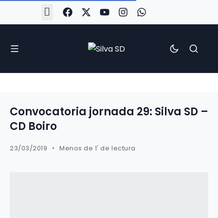
#Silva2526
#CoruñaArboco
#CanteiraSilvista
#SilvaEscola
#SilvaFem
#SilvaArboco
#AspergaFC
Convocatoria jornada 29: Silva SD –
CD Boiro
23/03/2019
Menos de 1' de lectura