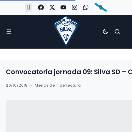
#Silva2526
#CoruñaArboco
#CanteiraSilvista
#SilvaEscola
#SilvaFem
#SilvaArboco
#AspergaFC
Convocatoria jornada 09: Silva SD – 
20/10/2018
Menos de 1' de lectura