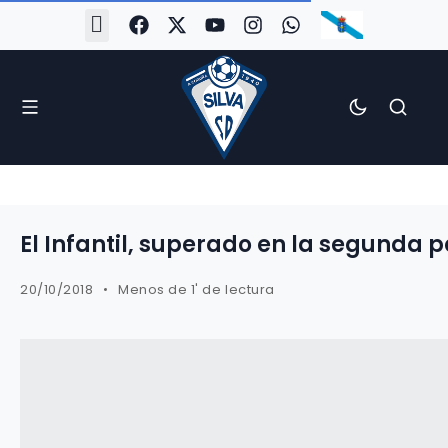
#Silva2526
#CoruñaArboco
#CanteiraSilvista
#SilvaEscola
#SilvaFem
#SilvaArboco
#AspergaFC
El Infantil, superado en la segunda p
20/10/2018
Menos de 1' de lectura