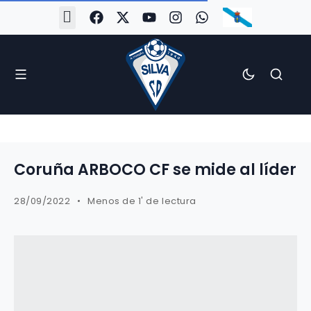
#Silva2526
#CoruñaArboco
#CanteiraSilvista
#SilvaEscola
#SilvaFem
#SilvaArboco
#AspergaFC
Coruña ARBOCO CF se mide al líder
28/09/2022
Menos de 1' de lectura